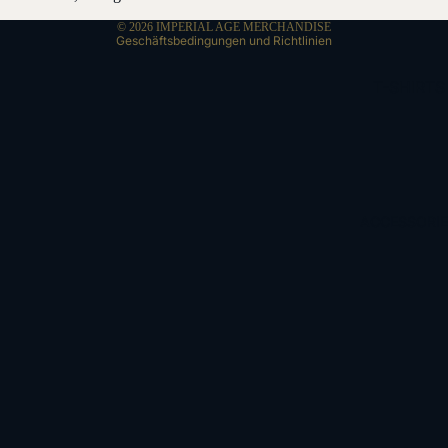
AGB
S
© 2026
IMPERIAL AGE MERCHANDISE
Geschäftsbedingungen und Richtlinien
T-SHIRTS
HOODIES
ACCESSORI